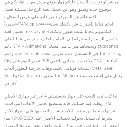
مباشر أو تورنت ! السلام عليكم زوار موقع مستر مهاب اهلاً بكم في
موضوع جديد وشيق وهو عن تحميل لعبة الرع حل مشكلة فشل
الاستعلام عن السيرفر ( غير قادر على عرض السجل )
حصرياًMTARoleplay=====ادعم قناتنا بإشتراك فلن يكلفك شئ
تحميل لعبة max payne 3 للكمبيوتر مجانا تثبيت ظهور. يمكنك
تشغيل الرسوم المتحركة إلى الأمام والخلف. سنواصل عملنا على
دعم GTA V Animations وستشاهد ميزات مثل مشغل cutscenes
ودعم openFormats في المستقبل. دعم صوتي متعدد The Sinking
City تصدر اليوم على PS5 ولا تحديث مجاني للاعبي PS4; أنباء عن
استعانة كونامي باستديوهات خارجية لتطوير ألعاب Metal Gear
Solid و Castlevania ; مطور The Medium يعمل على لعبة رعب منذ
أكثر من …
إذا كنت تريد اللعب على جهاز بلايستيشن 4 آخر غير جهازك الأصلي
الذي ربطت فيه حسابك, فإنه تستطيع تحميل الألعاب التي قمت
بشرائها مسبقا من ستور البلايستيشن واللعب بها على الجهاز الآخر
بشرط أن تسجل دخولك بحسابك الأصلي على 15/05/2020 هذا
النقص في البيانات ، حتى لو كان بايت واحد ، يجعل برنامج الوصول