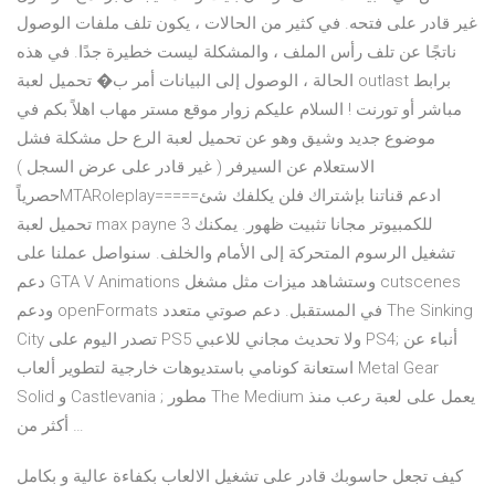
غير قادر على فتحه. في كثير من الحالات ، يكون تلف ملفات الوصول
ناتجًا عن تلف رأس الملف ، والمشكلة ليست خطيرة جدًا. في هذه
الحالة ، الوصول إلى البيانات أمر ب� تحميل لعبة outlast برابط
مباشر أو تورنت ! السلام عليكم زوار موقع مستر مهاب اهلاً بكم في
موضوع جديد وشيق وهو عن تحميل لعبة الرع حل مشكلة فشل
الاستعلام عن السيرفر ( غير قادر على عرض السجل )
حصرياًMTARoleplay=====ادعم قناتنا بإشتراك فلن يكلفك شئ
تحميل لعبة max payne 3 للكمبيوتر مجانا تثبيت ظهور. يمكنك
تشغيل الرسوم المتحركة إلى الأمام والخلف. سنواصل عملنا على
دعم GTA V Animations وستشاهد ميزات مثل مشغل cutscenes
ودعم openFormats في المستقبل. دعم صوتي متعدد The Sinking
City تصدر اليوم على PS5 ولا تحديث مجاني للاعبي PS4; أنباء عن
استعانة كونامي باستديوهات خارجية لتطوير ألعاب Metal Gear
Solid و Castlevania ; مطور The Medium يعمل على لعبة رعب منذ
أكثر من …
كيف تجعل حاسوبك قادر على تشغيل الالعاب بكفاءة عالية و بكامل