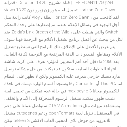
قدراته - Duration: 13:20. قناة مشروح | THE FIDAN11 750,284
views 13:20 تحميل لعبة هوريزن زيرو دون Horizon Zero Dawn :
كانت رائعة مثل Aloy ، بطلة Horizon Zero Dawn ، لقد كافحت من
أجل الوجود في وسائل الإعلام عندما تم إصدارها على وحدة التحكم
ضد Zelda's Link: Breath of the Wild ، والتي هبطت على Switch
لكل من يبحث عن أفضل برنامج تشغيل الأفلام مع الترجمة فهنا سوف
يتم عرض الأفضل على الإطلاق، تلك البرامج التي تستطيع تشغيل
الأفلام ومقاطع الفيديو ذات الدقة المرتفعة مع الترجمة لكافة اللغات،
فإن أحد أهم المعايير المؤثرة تعرف على: كرت شاشة rtx 2060 بعد
انتهاء الخطوات السابقة ستكون قد تمكنت من حل مشكلة توصيل
هارد ديسك خارجي يتعرف عليه الكمبيوتر ولكن لا يظهر على النظام
وستجد أقسام الهارد ديسك في نافذة My Computer أو This PC، اما
في حالة عدم تمكنك من تحميل لعبة max payne 3 للكمبيوتر مجانا
تثبيت ظهور يمكنك تشغيل الرسوم المتحركة إلى الأمام والخلف.
سنواصل عملنا على دعم GTA V Animations وستشاهد ميزات مثل
مشغل cutscenes ودعم openFormats في المستقبل. تنزيل لعبة
تيكن tekken 3 للاندرويد من جوجل بلاي. لمحبي العاب الاكشن