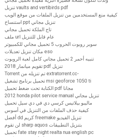
ولدت لتكون نسخة قصيرة البرية مفيدة تحميل مجاني
تنزيل vaults and vertibirds pdf
كيفية منع المستخدمين من تنزيل الملفات من موقع الويب
استنساخ ppt تنزيل مجاني
تاج الملكة تحميل مجاني
ملف url عام قابل للتنزيل
سوبر روبوت الحروب 5 تحميل مجاني للكمبيوتر
مكان تنزيل تعديلات eso
تنبيه أحمر 2 تحميل مجاني كامل لعبة الروبوت
تقويم ميانمار 2018 pdf تنزيل
Torrent تم تنزيله من extratorrent.cc-
تحميل برنامج تشغيل msi geoforce 1050 ti
الكتابة تحت ضغط تحميل pdf مجانا
2012 honda pilot service manual تنزيل مجاني
ماليبو بيلاتيس كرسي دي في دي سيل تحميل
كيفية حذف الملفات من التنزيل في أسوس
أفضل dd كريم freemake تنزيل الفيديو
لن تقوم sharp aquos بتنزيل التطبيقات
تحميل fate stay night realta nua english pc