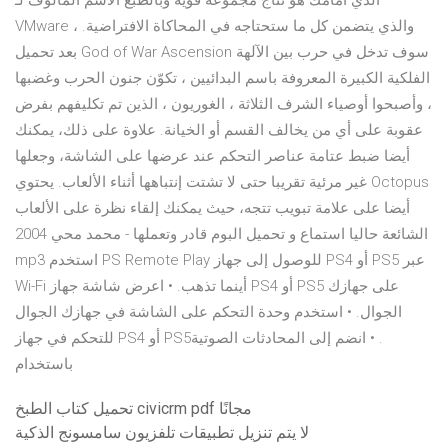
الذي أمامك هو نتاج مجموعة قوية وبالطبع الاسم المألوف لـ
VMware ، والذي يتضمن كل ما ستحتاجه في المحاكاة الافتراضية.
بعد تحميل God of War Ascension سوف تدخل في حرب بين الآلهة
الفلكية الكبيرة المعروفة باسم البدائيين ، تكوّن جنون الحرب وغضبها
، وأصبحوا أوصياء الشرف الثلاثة ، الغوريون ، الذين تم تكليفهم بفرض
عقوبة على أي من يخالف القسم أو الخيانة. علاوة على ذلك، يمكنك
أيضا ضبط عتامة عناصر التحكم عند عرضها على الشاشة، وجعلها
غير مرئية تقريبا حتى لا تشتت إنتباهها أثناء الألعاب. يحتوي Octopus
أيضا على علامة تبويب تتجه، حيث يمكنك إلقاء نظرة على الألعاب
الشائعة حاليا استماع و تحميل البوم قادر وتعملها - محمد محي 2004
mp3 استخدم PS Remote Play للوصول إلى جهاز PS4 أو PS5 عبر
Wi-Fi أينما تذهب. • اعرض شاشة جهاز PS4 أو PS5 على جهازك
الجوال. • استخدم وحدة التحكم على الشاشة في جهازك الجوال
للتحكم في جهاز PS4 أو PS5‏. • انضم إلى المحادثات الصوتية
باستخدام
تحميل كتاب الطبخ civicrm pdf مجانًا
لا يتم تنزيل تطبيقات تلفزيون سامسونج الذكية