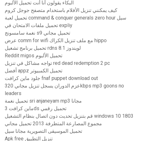
البكاء يقولون أنا أنت تحميل الألبوم
كيف يمكنني تنزيل الأفلام باستخدام متصفح جوجل كروم
تحميل لعبة command & conquer generals zero hour سيل
تحميل ملفات الامتحان في expliy
نغمة سامسونج s9 تحميل مجاني
عرض comm for wifi مع ملف تنزيل الكراك hippo
تحميل برنامج تشغيل rdns لويندوز 8.1
Reddit migos تحميل الألبوم
تواجه مشاكل في تنزيل red dead redemption 2 pc
أفضل appz تحميل الكمبيوتر
جلود ماين كرافت fnaf puppet download out
عزم الدوران يسجل تنزيل مجاني 320kbps mp3 goons no
leaders
تحميل نغمة sri anjaneyam mp3 مجانا
ماين كرافت 3ds تحميل رقمي
قم بتنزيل تحديث دون اتصال بنظام التشغيل windows 10 1803
مجموع المصارعة المتطرفة 2013 تحميل مجاني
تحميل الموسيقى التصويرية مجانا سيل
Apk free تنزيل التطبيق