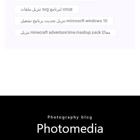
تنزيل ملفات svg لبرنامج cricut
تنزيل تحديث برنامج تشغيل microsoft windows 10
تنزيل minecraft adventure time mashup pack مجانًا