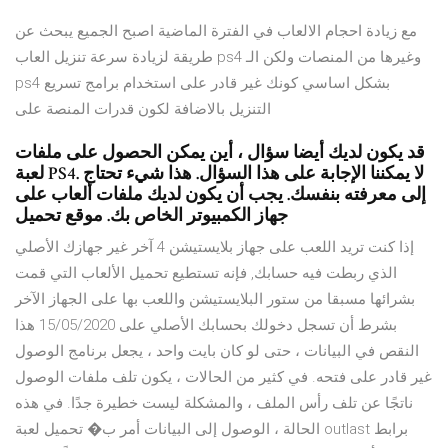
مع زيادة احجام الالعاب في الفترة الماضية اصبح الجميع يبحث عن
طريقة لزيادة سرعة تنزيل العاب ps4 وغيرها من المنصات ولكن الـ
ps4 بشكل اساسي كونك غير قادر على استخدام برامج تسريع
التنزيل بالاضافة لكون قدرات المنصة على
قد يكون لديك أيضا سؤال ، أين يمكن الحصول على ملفات
لعبة PS4. لا يمكننا الإجابة على هذا السؤال. هذا شيء تحتاج
إلى معرفته بنفسك. يجب أن يكون لديك ملفات ألعاب على
جهاز الكمبيوتر الخاص بك. موقع تحميل
إذا كنت تريد اللعب على جهاز بلايستيشن 4 آخر غير جهازك الأصلي
الذي ربطت فيه حسابك, فإنه تستطيع تحميل الألعاب التي قمت
بشرائها مسبقا من ستور البلايستيشن واللعب بها على الجهاز الآخر
بشرط أن تسجل دخولك بحسابك الأصلي على 15/05/2020 هذا
النقص في البيانات ، حتى لو كان بايت واحد ، يجعل برنامج الوصول
غير قادر على فتحه. في كثير من الحالات ، يكون تلف ملفات الوصول
ناتجًا عن تلف رأس الملف ، والمشكلة ليست خطيرة جدًا. في هذه
الحالة ، الوصول إلى البيانات أمر ب� تحميل لعبة outlast برابط