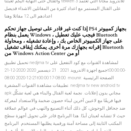
والقتال حتى النهاية اليكم لعبتنا tekken 3 للاندرويد مجانا التي تعتمد
على القتال المستمر مع اعداد كثيرة من المقاتلين الاشداء قديصل
اعدادهم الى 12 مقاتلا وهنا
إذا كنت غير قادر على توصيل جهاز تحكم PS4 بجهاز كمبيوتر
يعمل بنظام Windows ، فيجب عليك تعطيل Bluetooth
على جهاز الكمبيوتر الخاص بك ، وإعادة تشغيله ، ومحاولة
إقرانه بجهازك مرة أخرى. يمكنك إيقاف تشغيل Bluetooth
من Windows Action Center أو من
تحميل تطبيق nedjma tv لمشاهدة القنوات مع كود التفعيل على
جميع اجهزة الاندرويد 2021 . 21 ديسمبر 2020 2020-12-21t00:00:00-
08:00 2020-12-21t00:00:17-08:00. mounir. الصفحة الرئيسية
تطبيقات مشاهدة القنوات المشفرة. nedjma tv new android tv
apk مجاني بدون إعلانات. نجمة لعبة القتال والبناء هي لعبة تشكِّل
فيها فريقًا مع لاعبين آخرين لبناء حصون ضخمة والاستعداد لمعركة
ضد جحافل الوحوش، كل ذلك أثناء التصنيع والنهب في عوالم عملاقة
حيث لا تتشابه لعبتان أبدًا. هذا البرنامج قادر على تحويل أجهزة سطح
المكتب الثابتة إلى مساحة آمنة ورقمية يطلبها المستخدم. البرنامج