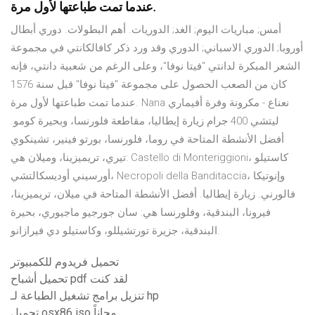
عندما تمت طباعتها لأول مرة.
أمس; مباريات اليوم; الغد; الدوريات. أهم البطولات. دوري أبطال
أوروبا; الدوري الاسباني; الدوري وقد ورد ذكر كافالكانتي في مجموعة
الشعر المبكرة لدانتي "فيتا نوفا"، وعلى الرغم من شعبية دانتي، فإنه
كان من الصعب الحصول على مجموعة "فيتا نوفا" قبل سنة 1576
عندما تمت طباعتها لأول مرة. Nana نعناع - مكرونة وفرة أفيماري
ليتشي 400 جرام زيارة إيطاليا، مقاطعة فلورنسا، وبحيرة كومو.
أفضل الأنشطة المتاحة في روما، فلورنسا، بورتو فينير، تشينكوي
تيري، تريميزينا، وميلان هي: Castello di Monteriggioni، كاستيلو
أورسيني أوديسكالتشي، Necropoli della Banditaccia، وإنوتيكا
فالورني. زيارة إيطاليا. أفضل الأنشطة المتاحة في ميلان، تريميزينا،
فيرونا، البندقية، وفلورنسا هي: سان جورجيو ماجيوري، بحيرة
البندقية، جزيرة تورتشيللو، وكاستيلو دي فيرازانو.
تحميل فريدوم للكمبيوتر
تحميل أشباح pdf لقد كنت
تنزيل برامج تشغيل الطباعة لـ hp
تحميل osx86 iso مجاناً