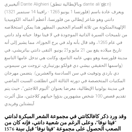
أليغييري Dante Alighieri (وبالإيطالية تنطق dante aliˈɡi̯ɛ:ri)
(فلورنسا 1 يونيو 1265 - رافينا 14 سبتمبر 1321) ويعرف عادة باسم
دانتي وهو شاعر إيطالي من فلورنسا، أعظم أعماله: الكوميديا
الإلهيةالمتكونة من ثلاثة أقسام الجحيم، المطهر هذا يمكن استخلاصه
من تلميحات السيرة الذاتية الموجودة في لا فيتا نوفا. حياته ولد دانتي
في عام 1265، وقد قال بأنه ولد في برج الجوزاء، مما يشير إلى أنه
تاريخ ميلاده يقع بين 21 مايو و21 يونيو. التقى دانتي بياتريشي، في
مدينة فلورنسة وهو ينهي عامه التاسع، وكانت هي تدخل عامها التاسع
(واسمها الحقيقي بيشي دي فولكو بورتيناري، تزوجت من سيموني
دي باردي وتوفيت في سن السادسة والعشرين). يتضمن مهرجان
المكتبات المتخصصة في دورته الثالثة التي انطلقت السبت الماضي
في مدينة بولونيا الإيطالية، معرضا بعنوان "ألبوم اللاجئين"، حيث يتم
تقديم قصص 100 شخص مشهورين بدؤوا حياتهم كلاجئين، مثل ألبرت
آينشتاين وفريدي
وقد ورد ذكر كافالكانتي في مجموعة الشعر المبكرة لدانتي
"فيتا نوفا"، وعلى الرغم من شعبية دانتي، فإنه كان من
الصعب الحصول على مجموعة "فيتا نوفا" قبل سنة 1576