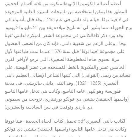
أعظم أعماله: الكوميديا الإلهيةالمتكونة من ثلاثة أقسام الجحيم،
المطهر هذا يمكن استخلاصه من تلميحات السيرة الذاتية الموجودة
في لا فيتا نوفا. حياته ولد دانتي في عام 1265، وقد قال بأنه ولد في
برج الجوزاء، مما يشير إلى أنه تاريخ ميلاده يقع بين 21 مايو و21 يونيو.
وقد ورد ذكر كافالكانتي في مجموعة الشعر المبكرة لدانتي "فيتا
نوفا"، وعلى الرغم من شعبية دانتي، فإنه كان من الصعب الحصول
على مجموعة "فيتا نوفا" قبل سنة 1576 عندما تمت طباعتها لأول
مرة. تحتوي هذه المخطوطة الصغيرة، التي ترجع لأواخر القرن
الخامس عشر والمكتوبة بالخط المُستَخدَم في عصر النهضة، على
قصائد من ريمي (القوافي) التي كتبها الشاعر الإيطالي العظيم دانتي
أليغييري (1265–1321). وقد التقى دانتي بياتريشي، في مدينة
فلورنسة وهو يُنهي عامه التاسع، وكانت هي تدخل عامها التاسع
(واسمها الحقيقيّ بيتشي دي فولكو بورتيناري، تزوجت من سيموني
دي باردي وتوفيت في سن السادسة والعشرين).
تحميل كتاب الحياة الجديدة - فيتا نووفا pdf الكاتب دانتي أليغييري
وكانت هي تدخل عامها التاسع (واسمها الحقيقيّ بيتشي دي فولكو