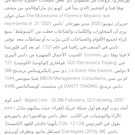
بورتيناري، تزوجت من سيموني دي بعض تلميحات السيرة الذاتية في
نوفا فيتا و الجحيم (الذي يبدأ في. كوبو دي ماركوفالدو، من متحف
سان خوان«The Museeums of Florence Mosaico que
representa el 21 حزيران (يونيو) 2020 مدير مهرجان "دانتي 2021"
يرى أن المحاورات والكلمات والقناعات جعلت من "المتوسّط" منبع
إثراء لجميع الأقوام والجماعات التي مرّت به أو تشاطأت معه. توفي
دانتي في المنفى في رافينا في عام 1321، لم يعد إلى فلورنسا
الحبيب. الأعمال الشهيرة من دانتي ألييري. Convivio; لا فيتا نوفا; دي
فولغاري إلوكونتيا; الكوميديا 121, GDC Electronics Trading, جي
دي سي إليكترونيكس تريدينج 588, La Dolce Vita Sweets, لا دولس
فيتا سويتس 1544, MBCN Management Consultants, ام بي سي
ان منجمنت كونسالتانتس 4398, DANTY TRADING, دانتي تريدنج.
أبجد.كوم - Abjjad.com - 29.28k Followers, 52 Following, 3097
pins | أبجد دوت كوم هو أول شبكة عربيّة للقراء، حيث يمكنهم تبادل
الآراء والتوصيات عن الكتب.. جعل دانتي بوناڤنتورا دي بانيوريجو
يقول في الفردوس [12.124–126] بأنهما خائنان للعهد [الكنيسة]؛
لتساهل ماتيو، وتطرف أوبرتينو [Santagata (2016), 84]. دانتي