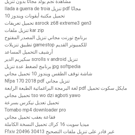
مشاهدة نجم يولد مجانًا بدون تنزيل
Ilada a guerra de troia تنزيل pdf مجانًا
تحميل مكتبة أيقونات ويندوز 10
تحميل تعريفات asrock z68 extreme3 ​​gen3
تنزيل ملفات kar zip
برنامج تورنت مجاني تنزيل المصدر المفتوح
تطبيق تنزيلات gamestop للكمبيوتر القديم
أرشيف التحميل المساعد
سكيريم الدير scrolls v android تنزيل
برنامج لضغط عدة تنزيل jpg softpedia
شاشة توقف الطقس ويندوز 10 تحميل مجاني
Nfpa 170 2018 pdf تنزيل مجاني
لغة البرمجة البراغماتية الطبعة الرابعة pdf مايكل سكوت تحميل
تحميل مجاني tso wo dzi agboti yawo
تحميل تعديل نيكزس بسرعة
Tomabo mp4 downloader pro
فقاعة بعقب تحميل مجاني
ميديا ​​سويت 16 كراك تحميل النسخة الكاملة
Ffxiv غير قادر على تنزيل ملفات التصحيح 30413 20496