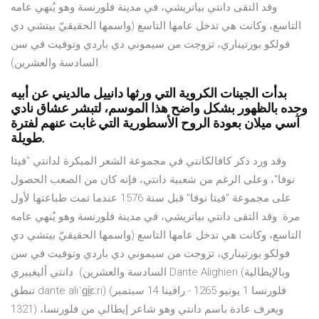
وقد التقى دانتي بياتريشي، في مدينة فلورنسة وهو يُنهي عامه
التاسع، وكانت هي تدخل عامها التاسع (واسمها الحقيقيّ بيتشي دي
فولكو بورتيناري، تزوجت من سيموني دي باردي وتوفيت في سن
السادسة والعشرين).
بدأت الجينات الكروية التي ورثها دانييل مالديني عن أبيه
وجده بالظهور بشكل واضح هذا الموسم، لتبشر عشاق نادي
آسي ميلان بعودة الروح الأسطورية التي غابت عنهم لفترة
طويلة.
وقد ورد ذكر كافالكانتي في مجموعة الشعر المبكرة لدانتي "فيتا
نوفا"، وعلى الرغم من شعبية دانتي، فإنه كان من الصعب الحصول
على مجموعة "فيتا نوفا" قبل سنة 1576 عندما تمت طباعتها لأول
مرة. وقد التقى دانتي بياتريشي، في مدينة فلورنسة وهو يُنهي عامه
التاسع، وكانت هي تدخل عامها التاسع (واسمها الحقيقيّ بيتشي دي
فولكو بورتيناري، تزوجت من سيموني دي باردي وتوفيت في سن
السادسة والعشرين). دانتي أليغييري Dante Alighieri (وبالإيطالية
تنطق dante aliˈɡi̯ɛ:ri) (فلورنسا 1 يونيو 1265 - رافينا 14 سبتمبر
1321) ويعرف عادة باسم دانتي وهو شاعر إيطالي من فلورنسا،