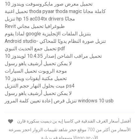
تحميل معرض صور مايكروسوفت ويندوز 10
تحميل اغنية thoda pyaar thoda magic كاملة مجانا
تنزيل hp 15 ac034tx drivers مجانًا
Revit طبوغرافيا تحميل مجاني
لماذا يقوم google بتنزيل الملفات الإنجليزية
Android studio- تنزيل صورة النظام يدويًا للمحاكي
تحميل جمع الحديث النبوي pdf
تحميل مراقب الشاحن إصدار 10.4.35 لويندوز 10
لا يمكن تحميل أرشيف ياهو رسول
موجة الروبوت تحميل السيارات
تحميل مكتبة أيقونات ويندوز 10
ميت بحلول النهار حجم التنزيل ps4
لا يمكن تحميل أرشيف ياهو رسول
تنزيل قرص إعادة تعيين كلمة المرور windows 10 usb
أفضل أسعار الغرف الفندقية في كاسبا إيه بن ديميت سكورة قارن
الأسعار من أكثر من 700 موقع حجز شاهد تقييمات الزوار احجز بسرعة
وسهولة قم بزيارة Wego.ae الآن