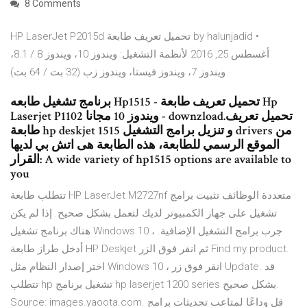
8 Comments
HP LaserJet P2015d تحميل تعريف طابعة by halunjadid •
أغسطس 25, 2016 لأنظمة التشغيل: ويندوز 10، ويندوز 8 / 8.1،
ويندوز 7، ويندوز فيستا، ويندوز زب (32 بت / 64 بت)
برنامج تشغيل طابعه Hp1515 - تحميل تعريف طابعة Hp
Laserjet P1102 ويندوز 10 مجانا - downzload.تحميل تعريف
طابعة hp deskjet 1515 و تنزيل برامج التشغيل drivers من
الموقع الرسمي للطابعة، هذه الطابعة هى اتش بي لديها
القرار: A wide variety of hp1515 options are available to
you
تتطلب طابعة HP LaserJet M2727nf متعددة الوظائف تثبيت برامج
تشغيل على جهاز الكمبيوتر لديك لتعمل بشكل صحيح. إذا لم يكن
هناك برنامج تشغيل Windows 10 ، جرب برامج التشغيل الإضافية.
أدخل طراز طابعة HP Deskjet ثم انقر فوق الزر Find my product.
اختر إصدار النظام مثل Windows 10 ، انقر فوق زر Update. قد
تتطلب hp تشغيل برنامج hp laserjet 1200 series بشكل صحيح.
Source: images.yaoota.com. قل وداعًا لمتاعب تحديثات برامج