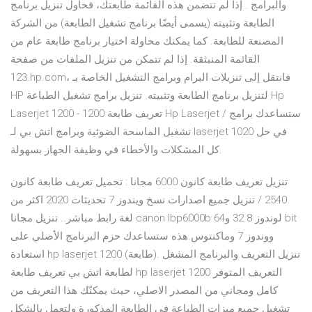
والبرامج . إذا لم تتضمن هذه القائمة طابعتك، فحاول تنزيل برنامج
الطابعة وتثبيته (يسمى أيضًا برنامج تشغيل الطابعة) من الشركة
المصنعة للطابعة. كما يمكنك محاولة اختيار برنامج طابعة عام من
القائمة المنبثقة. إذا لم تتمكن من تنزيل الملفات من صفحة
123.hp.com، فانتقل إلى تنزيلات البرام وبرامج التشغيل الخاصة بـ
HP لتنزيل برنامج الطابعة وتثبيته. تنزيل برامج تشغيل الطباعة Hp
Laserjet 1200 - تعريف طابعة 1200 Hp Laserjet / ستساعدك برامج
تشغيل الماسحة الضوئية وبرامج اتش بي لـ laserjet 1020 في حل
كل المشكلات والأخطاء في وظيفة الجهاز بسهولة.
تنزيل تعريف طابعة كانون 6000 مجانا : تحميل تعريف طابعة كانون
2540 / تنزيل جميع اصدارات نسخ ويندوز 7 تحديثات 2020 اكثر من
لغة رابط مباشر.. تنزيل مجانا canon lbp6000b لوندوز 8 32 و64 bit
ووندوز 7 وماكنتوس.هذه ستساعدك حزم البرنامج الأصلي على
استعادة hp laserjet 1200 (طابعة). تنزيل التعريف والبرنامج المشغل
لطابعة اتش بي تعريف طابعة hp laserjet 1200 التعريف المتوفر
كامل ومجاني من المصدر الاصلي، حيث يمكنّك هذا التعريف من
تشغيل جميع ميزات الطباعة في الطابعة المذكورة ولتعمل بالشكل