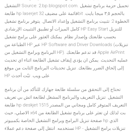
التشغيل! Source: 2.bp.blogspot.com. تحميل حزمة برنامج تشغيل
طابعة hp laserjet قائمة على مضيف 32bit بالحجم ٣,٥ ميجا بايت.
الخطوة 2: تثبيت برنامج التشغيل وإعداد الاتصال. يتوفر برنامج تشغيل
كامل الميزات أو تطبيق التثبيت الإرشادي HP Easy Start للتنزيل
بحسب طابعتك وإصدار نظام يمكنك العثور على برامج تشغيل
الطباعة من HP عبر HP Software and Driver Downloads (تنزيلات
البرنامج وبرامج التشغيل من HP). قد تدعم طابعتك Apple AirPrint
عمليه التحديث. يمكن ان يؤدي إيقاف تشغيل الطابعة اثناء اي تحديث
إلى إلحاق الضرر بطابعك. تنزيل تحديثات البرنامج الثابت من موقع
HP على ويب. ثبّت أحدث
تحتاج إلى التحقق من سلسلة طابعة جهازك للتأكد من أن برنامج
التشغيل. تنزيل التعريف والبرنامج المشغل لطابعة اتش بي تعريف
طابعة hp deskjet 1515 التعريف المتوفر كامل ومجاني من المصدر
الاصلي، حيث x64 بت لذلك لن تعثر على برنامج تشغيل الطابعة من
صفحة تنزيل البرامج وبرامج التشغيل الخاصة بكمبيوتر hp الذي
تستخدمه. انتقل إلى صفحة دعم عملاء HP - تنزيلات برامج التشغيل