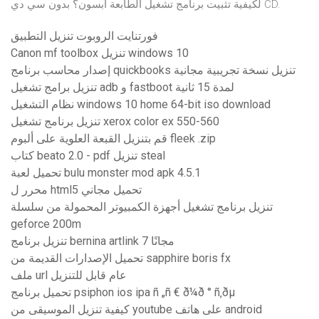
لكيفية تثبيت برنامج تشغيل الطابعة ابسون؟ بدون سي دي CD.
فورتنايت الروبوت تنزيل التطبيق
Canon mf toolbox تنزيل windows 10
إصدار محاسب برنامج quickbooks تنزيل نسخة تجريبية مجانية
تنزيل برامج تشغيل adb و fastboot لمدة 15 ثانية
نظام التشغيل windows 10 home 64-bit iso download
تنزيل برنامج تشغيل xerox color ex 550-560
قم بتنزيل القبعة العلوية على ألبوم fleek .zip
كتاب beato 2.0 - pdf تنزيل steal
تحميل لعبة bulu monster mod apk 4.5.1
محرر ل html5 تحميل مجاني
تنزيل برنامج تشغيل أجهزة الكمبيوتر المحمولة من سلسلة
geforce 200m
تنزيل برنامج bernina artlink 7 مجانًا
تحميل الإصدارات القديمة من sapphire boris fx
ملف url عام قابل للتنزيل
تحميل برنامج psiphon ios ipa ñ „ñ € ð¼ð ° ñ‚ðµ
كيفية تنزيل الموسيقى من youtube على هاتف android