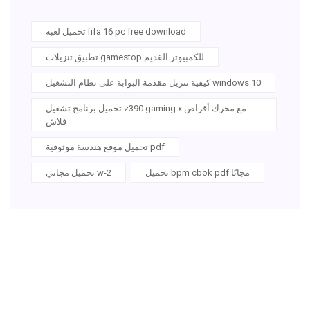
تحميل لعبة fifa 16 pc free download
تطبيق تنزيلات gamestop للكمبيوتر القديم
كيفية تنزيل مقدمة البوابة على نظام التشغيل windows 10
تحميل برنامج تشغيل z390 gaming x مع محرك أقراص
فلاش
تحميل موقع هندسة موثوقية pdf
تحميل bpm cbok pdf مجانًا
تحميل مجاني w-2