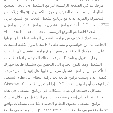
الصحيح. Source مرحبًا بك في الصفحة الرئيسية لبرامج التشغيل
والتنزيلات من hp للطابعات والماسحات الضوئية وأجهزة الكمبيوتر
المحمولة والمزيد. بداية مع برنامج تشغيل البحث عن المنتج. تنزيل
أحدث برامج التشغيل ، البرامج الثابتة و البرامج ل HP DeskJet 2700
All-in-One Printer series.هذا هو الموقع الرسمي لHP الذي
سيساعدك للكشف عن برامج التشغيل المناسبة تلقائياً و تنزيلها
مجانا بدون تكلفة لمنتجات HP الخاصة بك من حواسيب و ببساطة ،
يمكنك التحقق من بعض أنواع برامج التشغيل لأي طابعات HP على
موقعنا. هناك العديد من أنواع طابعات HP وعليك تنزيل برنامج
التشغيل وفقًا للنوع. تحتاج إلى التحقق من سلسلة طابعة جهازك
للتأكد من أن برنامج التشغيل سيعمل عليها. هل (تهتم) – هل تعرف.
كيفية إعداد وتثبيت برامج طابعة بعد ترقية النظام إلى نظام التشغيل
Windows 10 ، إذا لم تعمل طابعة HP Deskjet كما توقعت أو واجهتك
مشاكل ، فستجد أن هناك مشكلات في برنامج التشغيل. في هذه
الحالة ، تحتاج إلى إصلاح مشكلات برنامج التشغيل من خلال تحديث
برامج التشغيل. يحتوي النظام الجديد دائمًا على مشكلات توافق
برنامج تعريف طابعة Hp Laser Jet P1102 - طريقة تعريف طابعة hp