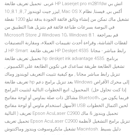
عربى. تحميل تعريف طابعة HP Laserjet pro m281fdw اتش بي
ليزر جيت لويندوز 7, 8, 8.1, 10, Mac OS X أكس بي, فيستا, نظام
تشغيل ماك تمكن من إنشاء وثائق فائقة الجودة بدقة تبلغ 1200 نقطة
في البوصة بسرعات طباعة فائقة قم بتنزيل هذا التطبيق من
Microsoft Store لـ Windows 10، Windows 8.1. قم بمراجعة
لقطات الشاشة، وقراءة أحدث تقييمات العملاء، ومقارنة التصنيفات
لـ HP Smart. تعريف طابعة HP Deskjet 4535 رابط مباشر - مجانا.
تحميل تعريف طابعة hp deskjet ink advantage 4535. برنامج
تشغيل الطابعة طريقة تساعدك فى تكوين الطابعة على الكمبيوتر ,
تنزيل رابط مباشر مجانا , مع كيفية تثبيت التعريف لويندوز وماك
تعريف طابعة hp بعد تنزيل برامج دعم Windows إلى محرك الأقراص
المحمول، اتبع الخطوات التالية لتثبيت البرامج. (إذا كنت تحاول حل
مشاكل ذات صلة بماوس أو لوحة مفاتيح Bluetooth، فربما يكون من
الأسهل استخدام ماوس أو لوحة مفاتيح USB لحين اكتمال الخطوات
التالية.) تعريف Epson AcuLaser C2900 تحميل ويندوز & ماك
تحميل تعريف Epson AcuLaser C2900 تنزيل برامج التشغيل لأنظمة
تشغيل مايكروسوفت ويندوز وماكنتوش Macintosh. دليل بسيط