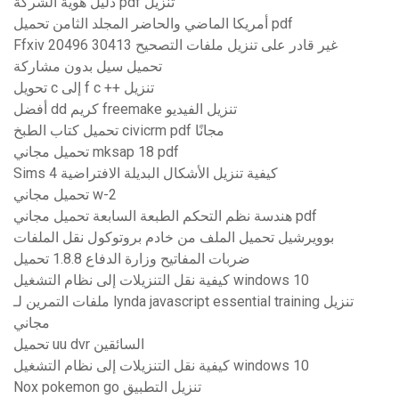
دليل هوية الشركة pdf تنزيل
أمريكا الماضي والحاضر المجلد الثامن تحميل pdf
Ffxiv غير قادر على تنزيل ملفات التصحيح 30413 20496
تحميل سيل بدون مشاركة
تحويل c إلى f c ++ تنزيل
أفضل dd كريم freemake تنزيل الفيديو
تحميل كتاب الطبخ civicrm pdf مجانًا
تحميل مجاني mksap 18 pdf
Sims 4 كيفية تنزيل الأشكال البديلة الافتراضية
تحميل مجاني w-2
هندسة نظم التحكم الطبعة السابعة تحميل مجاني pdf
بوويرشيل تحميل الملف من خادم بروتوكول نقل الملفات
ضربات المفاتيح وزارة الدفاع 1.8.8 تحميل
كيفية نقل التنزيلات إلى نظام التشغيل windows 10
ملفات التمرين لـ lynda javascript essential training تنزيل
مجاني
تحميل uu dvr السائقين
كيفية نقل التنزيلات إلى نظام التشغيل windows 10
Nox pokemon go تنزيل التطبيق