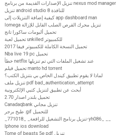
تنزيل الإصدارات القديمة من برنامج nexus mod manager
تنزيل android studio للنافذة 8
كيفية إضافة التنزيلات إلى app dashboard man
Iomega تنزيل محرك القرص الصلب القابل للإزالة
تحميل ألبومات ساكورا تانج
تحميل لعبة unkilled للكمبيوتر
تحميل النسخة الكاملة للكمبيوتر فيفا 2017
Nba live 19 pc تحميل
خطأ netflix عند تشغيل الملفات التي تم تنزيلها
تحميل فيلم manto hd torrent
لماذا لا يقوم تطبيق كيندل الخاص بي بتنزيل الكتب؟
تنزيل ملف pdf bad_authentication_attempt
أبحث عن تطبيق لتنزيل كتبي الإلكترونية
تحميل بلندر اصدار 2.70
Canadaqbank تنزيل مجاني
طبخ برجر .gif للتحميل
_تنزيل برنامج التشغيل للرافعة_ _771018-yh086_ __
Iphone ios download
Tome of beasts 5e pdf تنزيل