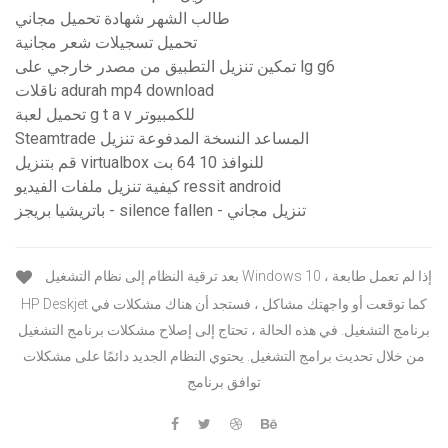
طالب الشهر شهادة تحميل مجاني
تحميل تسجيلات شعر مجانية
تمكين تنزيل التطبيق من مصدر خارجي على lg g6
ناقلات adurah mp4 download
تحميل لعبة g t a v للكمبيوتر
Steamtrade المساعد النسخة المدفوعة تنزيل
قم بتنزيل virtualbox للنوافذ 10 64 بت
كيفية تنزيل ملفات الفيديو ressit android
باتريشيا بريجز - silence fallen - تنزيل مجاني
بعد ترقية النظام إلى نظام التشغيل Windows 10 ، إذا لم تعمل طابعة
HP Deskjet كما توقعت أو واجهتك مشاكل ، فستجد أن هناك مشكلات في
برنامج التشغيل. في هذه الحالة ، تحتاج إلى إصلاح مشكلات برنامج التشغيل
من خلال تحديث برامج التشغيل. يحتوي النظام الجديد دائمًا على مشكلات
توافق برنامج