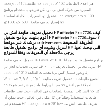
laserjet p1102.طابعة hp laserjet p1102 هي اخدى الطابعات
المميزة من شركة اتش بي ، ويمكن تعريفها باستخدام برنامج
التشغيل ذو المميزات الكاملة لسلسلة hp laserjet pro p1100
وp1560 وp1600 ، إصدار تعريف طابعة hp
تحميل تعريف طابعة اتش بي HP officejet Pro 7720. كيف
أقوم بتثبيت برنامج تشغيل HP officejet Pro 7720؟ سوف
نرشدك عبر موقعنا ardrivers.com الطريقة الصحيحة
لتنزيل وتثبيت أي برامج تشغيل طابعة HP التى تبحث عنها.
يرجى ملاحظة أن التعريفات وفقا للنموذج
تحميل تعريف طابعة HP LaserJet 1010 برنامج تشغيل وتثبيت مجانا.
قم بتنزيل تحديثات اتش بي iPrint – تنزيل مجاني. تحميل تعريف HP
LaserJet 1010 تحديثات الطابعة (لـ وندوز فيستا, اكس بي,
Windows 7, 8, 8.1, 10) 1. تحميل تعريف طابعة hp لجميع طابعات
hp مجاناً وبرابط واحد مباشر تعد شركة hp العملاقة من أفضل
الشركات المنتجة للطابعات في العالم ، حيث تعتبر طابعات hp أكثر
طابعات استخداماً وطلباً في كل مكان في العالم ، حيث يمكن أن
تستخدم في HP Laserjet pro m281fdw تعريف طابعة - اتش بى