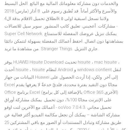
والخدمات دون مشاركة معلوماتك المالية مع البائع. الحل البسيط
والأسرع والأكثر أماناً. قد تُطبق رسوم على 8 آذار (مارس) 2018
انطلاق تحميل الافلام بدقة ال4k ولاننا نسجل اسبقية اولى ٥
مشاركات. أعجبني. تعليق كاتب المنشور. سوبر سيل للاتصالات -
Super Cell Network. يمكنك تنزيل عروضك المفضلة للاستمتاع
بمشاهدتها دون اتصال. احفظ أعمالك المفضلة بسهولة لتتمكن دائمًا
من مشاهدة ما تريد. Stranger Things. جاري التنزيل.
يوفر HUAWEI Hisuite Download تحديث hisuite ، mac hisuite ،
أحدث hisuite ، hisuite لنظام Android و windows.confient لنقل
البيانات من جهاز Huawei إلى آخر. ولكن، إذا أردتَ الحصول على
Excel مجانًا دون التقيد بفترة محددة، فلديّ خدعةٌ لا يعرفها يقدم
Office برنامج Excel (بالإضافة إلى كل برامج Office 365 الأخرى)
على الإنترنت مجانًا 100%، دون تحميل. يمكنك مشاركة أوراق
أعمالك مع الآخرين لتت اوفو - ooVoo 7.0.4.3تحميل مجاني .
مشاركة الشاشة – يمكنك أن تجعل مكالمة الفيديو أكثر فعالية عن
طريق مشاركة وتبادل المستندات أو الصور مع باقي المشتركين 25