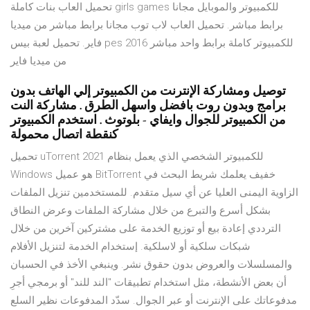
تحميل العاب بنات كاملة girls games للكمبيوتر والموبايل مجانا
برابط مباشر. تحميل العاب لاب توب مجانا برابط مباشر من ميديا
فاير. تحميل لعبة بيس pes 2016 للكمبيوتر كاملة برابط واحد مباشر
من ميديا فاير
توصيل ومشاركة الإنترنت من الكمبيوتر إلي الهاتف بدون
برامج وبدون روت بافضل واسهل الطرق . مشاركة النت
من الكمبيوتر للجوال وايفاي - بلوتوث . استخدم الكمبيوتر
كنقطة اتصال محمولة
تحميل uTorrent 2021 للكمبيوتر الشخصي الذي يعمل بنظام
Windows هو عميل BitTorrent خفيف يعلمك شريط البحث في
الزاوية اليمنى العليا عن أي سيل متقدم. للمستخدمين تنزيل الملفات
بشكل أسرع والتبرع من خلال مشاركة الملفات وعرض النطاق
الترددي إعادة بيع أو توزيع الخدمة على مشتركين آخرين من خلال
شبكات سلكية أو لاسلكية. إستخدام الخدمة لتنزيل الأفلام
والمسلسلات والعروض بدون حقوق نشر. وينبغي الأخذ في الحسبان
أن بعض الأنشطة، مثل استخدام تطبيقات "الند للند" أو برمجي أجرِ
مدفوعاتك على الإنترنت أو عبر الجوال. سدّد المدفوعات نظير السلع