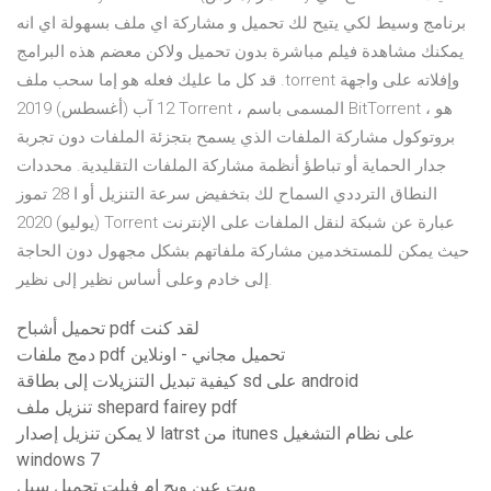
برنامج وسيط لكي يتيح لك تحميل و مشاركة اي ملف بسهولة اي انه
يمكنك مشاهدة فيلم مباشرة بدون تحميل ولاكن معضم هذه البرامج
قد كل ما عليك فعله هو إما سحب ملف .torrent وإفلاته على واجهة
12 آب (أغسطس) 2019 Torrent ، المسمى باسم BitTorrent ، هو
بروتوكول مشاركة الملفات الذي يسمح بتجزئة الملفات دون تجربة
جدار الحماية أو تباطؤ أنظمة مشاركة الملفات التقليدية. محددات
النطاق الترددي السماح لك بتخفيض سرعة التنزيل أو ا 28 تموز
(يوليو) 2020 Torrent عبارة عن شبكة لنقل الملفات على الإنترنت
حيث يمكن للمستخدمين مشاركة ملفاتهم بشكل مجهول دون الحاجة
إلى خادم وعلى أساس نظير إلى نظير.
تحميل أشباح pdf لقد كنت
دمج ملفات pdf تحميل مجاني - اونلاين
كيفية تبديل التنزيلات إلى بطاقة sd على android
تنزيل ملف shepard fairey pdf
لا يمكن تنزيل إصدار latrst من itunes على نظام التشغيل
windows 7
ويت عين ويج ام فيلت تحميل سيل