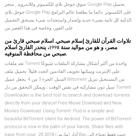
سوق جوجل بلاي للكمبيوتر وللاندرويد , متجر Google Play تحميل
جوجل بلاى Google Play على الكمبيوتر. دائما ما يطلعنا عالم البرامج
الذكية كل ثانية بشىء جديد وإصدار واستحداث شىء يستحق التحميل
على الفور، وخاصة فى هذا العصر من
تلاوات القرآن للقارئ إسلام صبحي. اسلام صبحي قارئ من
مصر، و هو من مواليد سنة 1998، ينحدر القارئ اسلام
صبحي من محافظة المنوفيه.
تعد ملفات Torrent واحدة من أكثر أشكال مشاركة الملفات شيوعًا
على الإنترنت ويمكنها تخويف القادمين الجدد قليلاً. تحميل ملف
السيل; الجزء 3 من 4: يجعل عميل Bittorrent من المستحيل تنزيل
سيل دون مشاركته في نفس الوقت ، ويمكن التحقق من ذل Torrent
Downloader is the best tool to search and download torrents
directly from your device! Free Movie Download and New
Movies Download. Using Torrent Flud is a simple and
beautiful BitTorrent client for Android. The power of BitTorrent
protocol is now in the palm of your hands. Share files with
ease from your 29 آذار (مارس) 2018 Bay حيث فقط تحتاج الي