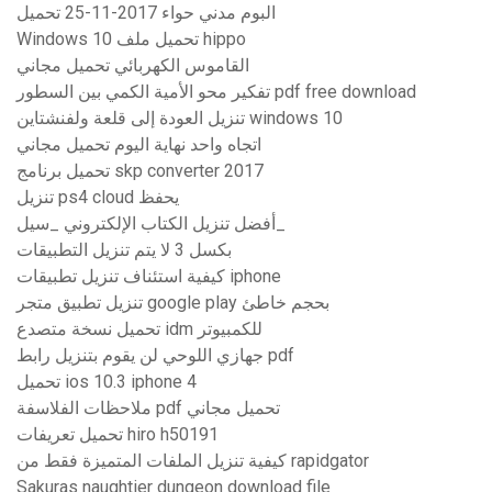
البوم مدني حواء 2017-11-25 تحميل
Windows 10 تحميل ملف hippo
القاموس الكهربائي تحميل مجاني
تفكير محو الأمية الكمي بين السطور pdf free download
تنزيل العودة إلى قلعة ولفنشتاين windows 10
اتجاه واحد نهاية اليوم تحميل مجاني
تحميل برنامج skp converter 2017
تنزيل ps4 cloud يحفظ
أفضل تنزيل الكتاب الإلكتروني _سيل_
بكسل 3 لا يتم تنزيل التطبيقات
كيفية استئناف تنزيل تطبيقات iphone
تنزيل تطبيق متجر google play بحجم خاطئ
تحميل نسخة متصدع idm للكمبيوتر
جهازي اللوحي لن يقوم بتنزيل رابط pdf
تحميل ios 10.3 iphone 4
ملاحظات الفلاسفة pdf تحميل مجاني
تحميل تعريفات hiro h50191
كيفية تنزيل الملفات المتميزة فقط من rapidgator
Sakuras naughtier dungeon download file