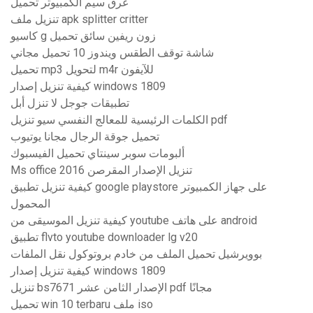
غرق سيم الكمبيوتر تحميل
تنزيل ملف apk splitter critter
كاسيو g زون ريفين سائق تحميل
شاشة توقف الطقس ويندوز 10 تحميل مجاني
تحميل mp3 لتحويل m4r للآيفون
كيفية تنزيل إصدار windows 1809
تطبيقات جوجل لا تنزل أبل
الكلمات الرئيسية للمعالج النفسي سيو تنزيل pdf
تحميل جوقة الرجال مجانا يوتيوب
ألبومات سوبر سينتاي تحميل الفيسبوك
Ms office 2016 تنزيل الإصدار المقرصن
كيفية تنزيل تطبيق google playstore على جهاز الكمبيوتر
المحمول
كيفية تنزيل الموسيقى من youtube على هاتف android
تطبيق flvto youtube downloader lg v20
بوويرشيل تحميل الملف من خادم بروتوكول نقل الملفات
كيفية تنزيل إصدار windows 1809
تنزيل bs7671 الإصدار الثامن عشر pdf مجانًا
تحميل win 10 terbaru ملف iso