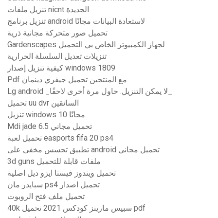
تنزيل ملفات nicnt الجديدة
تنزيل برنامج android لاستعادة البيانات مجانًا
تحميل صور متحركة مجانية ذرية
Gardenscapes لجهاز الكمبيوتر الخاص بي التحميل
تنزيلات تعديل السلسلة الحرارية
كيفية تنزيل إصدار windows 1809
Pdf مع المنتجين تحميل جيفري دينمان
Lg android _لا يمكن التنزيل. حاول مرة أخرى لاحقًا_
تحميل uu dvr السائقين
تنزيل windows 10 مجانًا.
Mdi jade 6.5 تحميل مجاني
تحميل لعبة easports fifa 20 ps4
تطبيق تجسس مخفي على android تحميل مجاني
3d guns ملفات قابلة للتحميل
تحميل ويندوز فيستا ايزو ديل اصلية
سبايدر مان ps4 تحميل اصدار
تحميل ملف فتح الروبوت
40k سبيس مارينز كودكس 2021 تحميل pdf