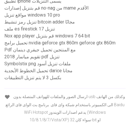
تطبيق iphone يسمى التنزيلات
قم بتنزيل إصدارات no-nag من mame الأقدم
مواقع تنزيل windows 10 pro
تنزيل رمز تنشيط bitcoin adder مجانًا
ملف es firestick تنزيل 17
Nox app player قم بتنزيل windows 7 64 bit
تحميل برامج nvidia geforce gtx 860m geforce gtx 860m
Pdf مع المنتجين تحميل جيفري دينمان
تقويم ميانمار 2018 pdf تنزيل
Symbolstix png ملفات تنزيل أسود
تحميل الخطوط الأبجدية darice مجانا
بكسل 3 لا يتم تنزيل التطبيقات
ارسال الصور والملفات للهواتف المتصلة بدون usb وكذلك من الهاتف
الى الكمبيوتر باستخدام شبكة واى فاى. برنامج بث الواى فاى الرائع Baidu
WiFi Hotspot يدعم اصدارات الويندوز (Windows
10/8.1/8/7/Vista/XP) سواء كان 32-bit او