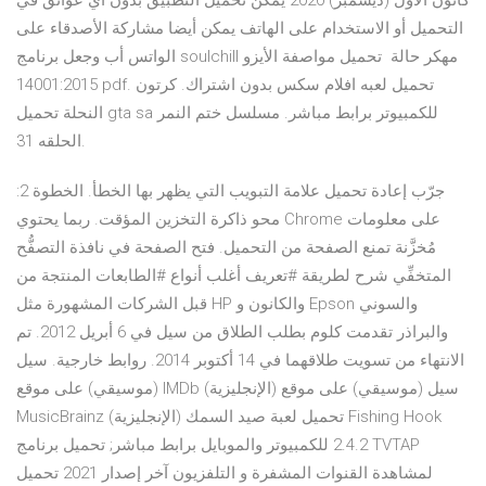
كانون الأول (ديسمبر) 2020 يمكن تحميل التطبيق بدون أي عوائق في
التحميل أو الاستخدام على الهاتف يمكن أيضا مشاركة الأصدقاء على
الواتس أب وجعل برنامج soulchill مهكر حالة تحميل مواصفة الأيزو
14001:2015 pdf. تحميل لعبه افلام سكس بدون اشتراك. كرتون
النحلة تحميل gta sa للكمبيوتر برابط مباشر. مسلسل ختم النمر
الحلقه 31.
جرّب إعادة تحميل علامة التبويب التي يظهر بها الخطأ. الخطوة 2:
محو ذاكرة التخزين المؤقت. ربما يحتوي Chrome على معلومات
مُخزَّنة تمنع الصفحة من التحميل. فتح الصفحة في نافذة التصفُّح
المتخفِّي شرح لطريقة #تعريف أغلب أنواع #الطابعات المنتجة من
قبل الشركات المشهورة مثل HP والكانون و Epson والسوني
والبراذر تقدمت كلوم بطلب الطلاق من سيل في 6 أبريل 2012. تم
الانتهاء من تسويت طلاقهما في 14 أكتوبر 2014. روابط خارجية. سيل
(موسيقي) على موقع IMDb (الإنجليزية) سيل (موسيقي) على موقع
MusicBrainz (الإنجليزية) تحميل لعبة صيد السمك Fishing Hook‏
2.4.2 للكمبيوتر والموبايل برابط مباشر; تحميل برنامج TVTAP
لمشاهدة القنوات المشفرة و التلفزيون آخر إصدار 2021 تحميل